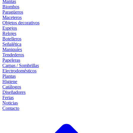
Mantas
Biombos
Paragüeros
Maceteros
Objetos decorativos
Espejos
Relojes
Botelleros
Señalética
Maniquíes
Tendederos
Papeleras
Carpas / Sombrillas
Electrodomésticos
Plantas
Higiene
Catálogos
Diseñadores
Ferias
Noticias
Contacto