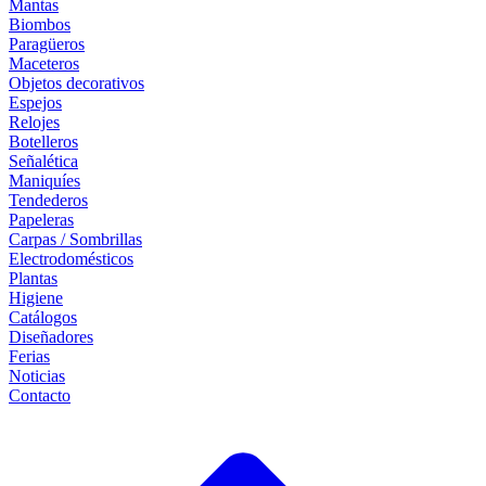
Mantas
Biombos
Paragüeros
Maceteros
Objetos decorativos
Espejos
Relojes
Botelleros
Señalética
Maniquíes
Tendederos
Papeleras
Carpas / Sombrillas
Electrodomésticos
Plantas
Higiene
Catálogos
Diseñadores
Ferias
Noticias
Contacto