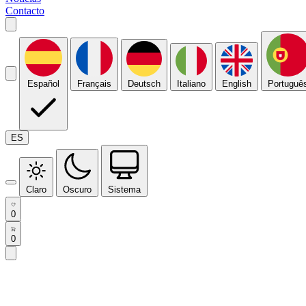
Contacto
Español
Français
Deutsch
Italiano
English
Portuguê
ES
Claro
Oscuro
Sistema
0
0