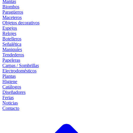
Mantas
Biombos
Paragüeros
Maceteros
Objetos decorativos
Espejos
Relojes
Botelleros
Señalética
Maniquíes
Tendederos
Papeleras
Carpas / Sombrillas
Electrodomésticos
Plantas
Higiene
Catálogos
Diseñadores
Ferias
Noticias
Contacto