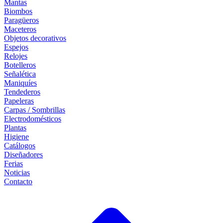
Mantas
Biombos
Paragüeros
Maceteros
Objetos decorativos
Espejos
Relojes
Botelleros
Señalética
Maniquíes
Tendederos
Papeleras
Carpas / Sombrillas
Electrodomésticos
Plantas
Higiene
Catálogos
Diseñadores
Ferias
Noticias
Contacto