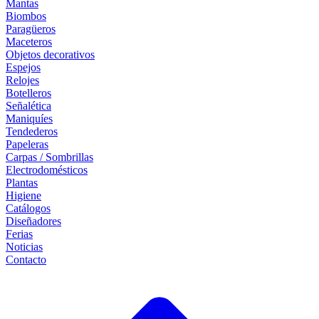
Mantas
Biombos
Paragüeros
Maceteros
Objetos decorativos
Espejos
Relojes
Botelleros
Señalética
Maniquíes
Tendederos
Papeleras
Carpas / Sombrillas
Electrodomésticos
Plantas
Higiene
Catálogos
Diseñadores
Ferias
Noticias
Contacto