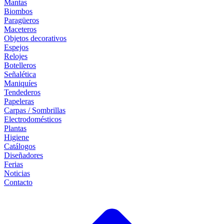
Mantas
Biombos
Paragüeros
Maceteros
Objetos decorativos
Espejos
Relojes
Botelleros
Señalética
Maniquíes
Tendederos
Papeleras
Carpas / Sombrillas
Electrodomésticos
Plantas
Higiene
Catálogos
Diseñadores
Ferias
Noticias
Contacto