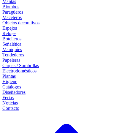
Mantas
Biombos
Paragüeros
Maceteros
Objetos decorativos
Espejos
Relojes
Botelleros
Señalética
Maniquíes
Tendederos
Papeleras
Carpas / Sombrillas
Electrodomésticos
Plantas
Higiene
Catálogos
Diseñadores
Ferias
Noticias
Contacto