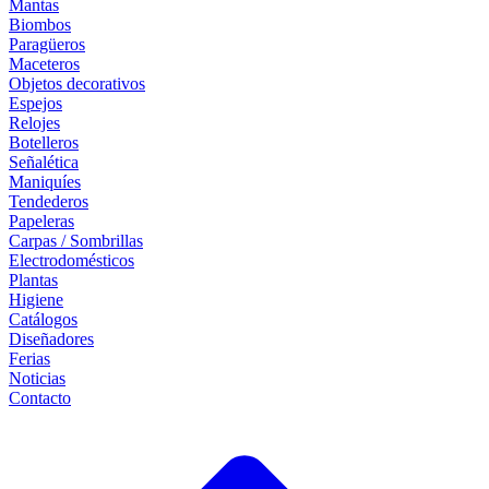
Mantas
Biombos
Paragüeros
Maceteros
Objetos decorativos
Espejos
Relojes
Botelleros
Señalética
Maniquíes
Tendederos
Papeleras
Carpas / Sombrillas
Electrodomésticos
Plantas
Higiene
Catálogos
Diseñadores
Ferias
Noticias
Contacto