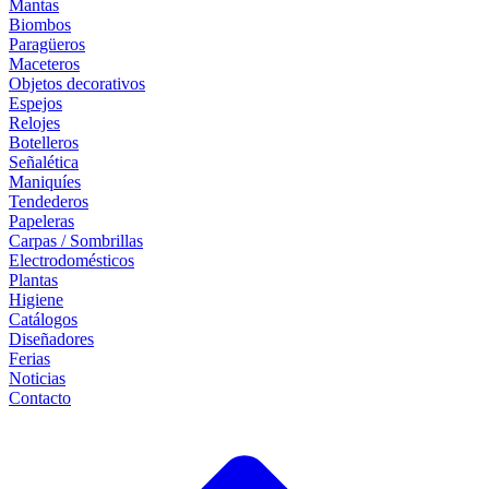
Mantas
Biombos
Paragüeros
Maceteros
Objetos decorativos
Espejos
Relojes
Botelleros
Señalética
Maniquíes
Tendederos
Papeleras
Carpas / Sombrillas
Electrodomésticos
Plantas
Higiene
Catálogos
Diseñadores
Ferias
Noticias
Contacto