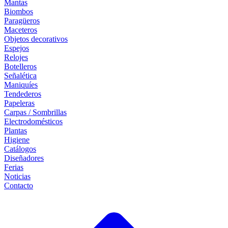
Mantas
Biombos
Paragüeros
Maceteros
Objetos decorativos
Espejos
Relojes
Botelleros
Señalética
Maniquíes
Tendederos
Papeleras
Carpas / Sombrillas
Electrodomésticos
Plantas
Higiene
Catálogos
Diseñadores
Ferias
Noticias
Contacto