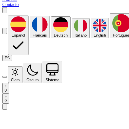
Contacto
Español
Français
Deutsch
Italiano
English
Portuguê
ES
Claro
Oscuro
Sistema
0
0