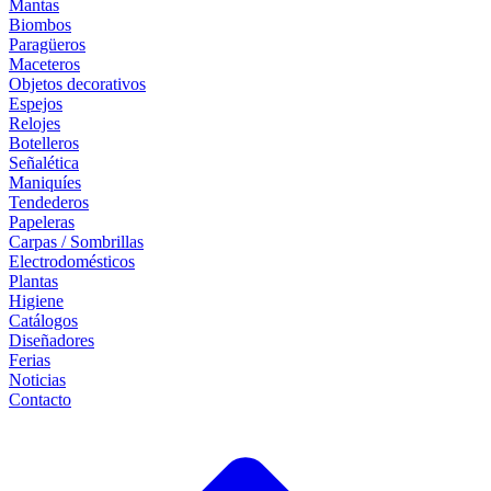
Mantas
Biombos
Paragüeros
Maceteros
Objetos decorativos
Espejos
Relojes
Botelleros
Señalética
Maniquíes
Tendederos
Papeleras
Carpas / Sombrillas
Electrodomésticos
Plantas
Higiene
Catálogos
Diseñadores
Ferias
Noticias
Contacto