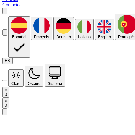
Contacto
Español
Français
Deutsch
Italiano
English
Portuguê
ES
Claro
Oscuro
Sistema
0
0