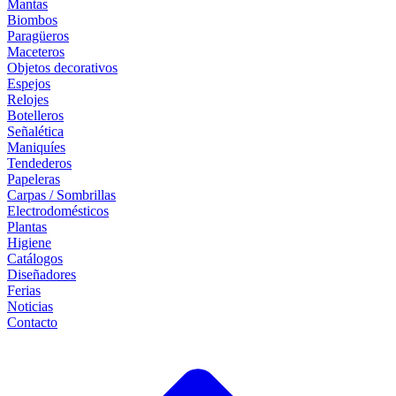
Mantas
Biombos
Paragüeros
Maceteros
Objetos decorativos
Espejos
Relojes
Botelleros
Señalética
Maniquíes
Tendederos
Papeleras
Carpas / Sombrillas
Electrodomésticos
Plantas
Higiene
Catálogos
Diseñadores
Ferias
Noticias
Contacto