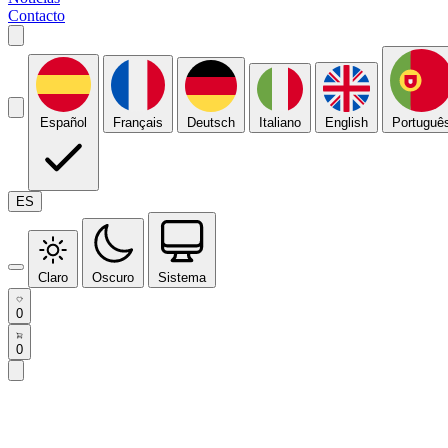
Contacto
Español
Français
Deutsch
Italiano
English
Portuguê
ES
Claro
Oscuro
Sistema
0
0