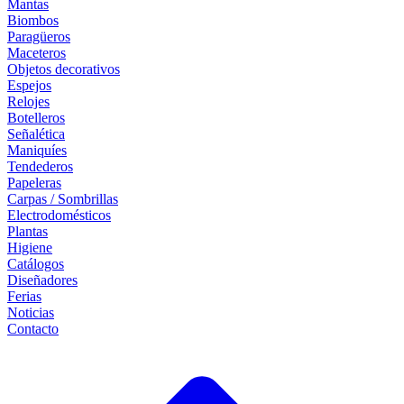
Mantas
Biombos
Paragüeros
Maceteros
Objetos decorativos
Espejos
Relojes
Botelleros
Señalética
Maniquíes
Tendederos
Papeleras
Carpas / Sombrillas
Electrodomésticos
Plantas
Higiene
Catálogos
Diseñadores
Ferias
Noticias
Contacto