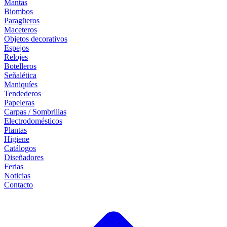
Mantas
Biombos
Paragüeros
Maceteros
Objetos decorativos
Espejos
Relojes
Botelleros
Señalética
Maniquíes
Tendederos
Papeleras
Carpas / Sombrillas
Electrodomésticos
Plantas
Higiene
Catálogos
Diseñadores
Ferias
Noticias
Contacto