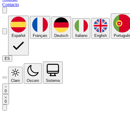
Contacto
Español
Français
Deutsch
Italiano
English
Portuguê
ES
Claro
Oscuro
Sistema
0
0