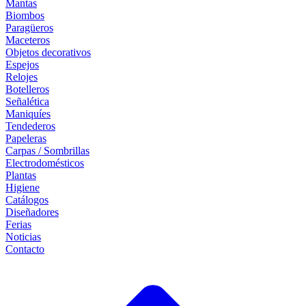
Mantas
Biombos
Paragüeros
Maceteros
Objetos decorativos
Espejos
Relojes
Botelleros
Señalética
Maniquíes
Tendederos
Papeleras
Carpas / Sombrillas
Electrodomésticos
Plantas
Higiene
Catálogos
Diseñadores
Ferias
Noticias
Contacto