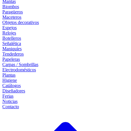
Mantas
Biombos
Paragüeros
Maceteros
Objetos decorativos
Espejos
Relojes
Botelleros
Señalética
Maniquíes
Tendederos
Papeleras
Carpas / Sombrillas
Electrodomésticos
Plantas
Higiene
Catálogos
Diseñadores
Ferias
Noticias
Contacto