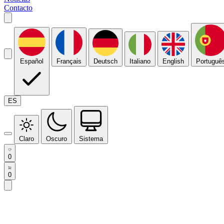
Contacto
Español
Français
Deutsch
Italiano
English
Portuguê
ES
Claro
Oscuro
Sistema
0
0