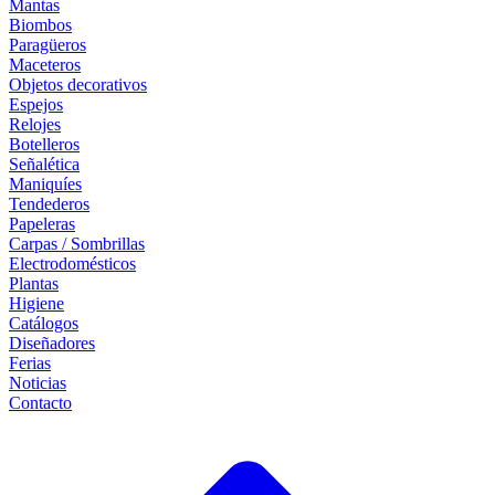
Mantas
Biombos
Paragüeros
Maceteros
Objetos decorativos
Espejos
Relojes
Botelleros
Señalética
Maniquíes
Tendederos
Papeleras
Carpas / Sombrillas
Electrodomésticos
Plantas
Higiene
Catálogos
Diseñadores
Ferias
Noticias
Contacto