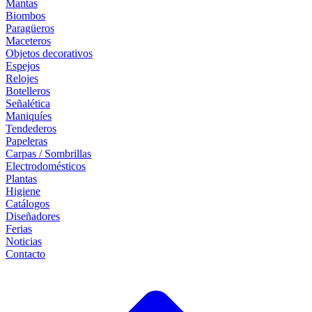
Mantas
Biombos
Paragüeros
Maceteros
Objetos decorativos
Espejos
Relojes
Botelleros
Señalética
Maniquíes
Tendederos
Papeleras
Carpas / Sombrillas
Electrodomésticos
Plantas
Higiene
Catálogos
Diseñadores
Ferias
Noticias
Contacto