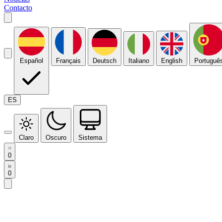
Contacto
Español
Français
Deutsch
Italiano
English
Portuguê
ES
Claro
Oscuro
Sistema
0
0