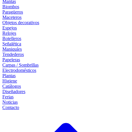
Mantas
Biombos
Paragüeros
Maceteros
Objetos decorativos
Espejos
Relojes
Botelleros
Señalética
Maniquíes
Tendederos
Papeleras
Carpas / Sombrillas
Electrodomésticos
Plantas
Higiene
Catálogos
Diseñadores
Ferias
Noticias
Contacto