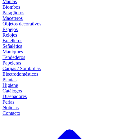
Mantas
Biombos
Paragüeros
Maceteros
Objetos decorativos
Espejos
Relojes
Botelleros
Señalética
Maniquíes
Tendederos
Papeleras
Carpas / Sombrillas
Electrodomésticos
Plantas
Higiene
Catálogos
Diseñadores
Ferias
Noticias
Contacto