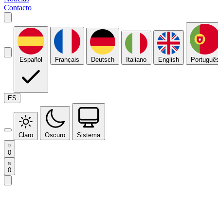
Contacto
Español
Français
Deutsch
Italiano
English
Portuguê
ES
Claro
Oscuro
Sistema
0
0