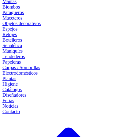
Mantas
Biombos
Paragüeros
Maceteros
Objetos decorativos
Espejos
Relojes
Botelleros
Señalética
Maniquíes
Tendederos
Papeleras
Carpas / Sombrillas
Electrodomésticos
Plantas
Higiene
Catálogos
Diseñadores
Ferias
Noticias
Contacto