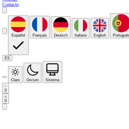
Contacto
Español
Français
Deutsch
Italiano
English
Portuguê
ES
Claro
Oscuro
Sistema
0
0