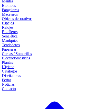
Mantas
Biombos
Paragüeros
Maceteros
Objetos decorativos
Espejos
Relojes
Botelleros
Señalética
Maniquíes
Tendederos
Papeleras
Carpas / Sombrillas
Electrodomésticos
Plantas
Higiene
Catálogos
Diseñadores
Ferias
Noticias
Contacto