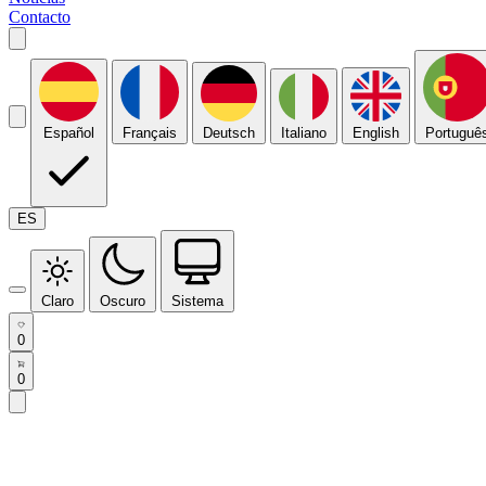
Contacto
Español
Français
Deutsch
Italiano
English
Portuguê
ES
Claro
Oscuro
Sistema
0
0