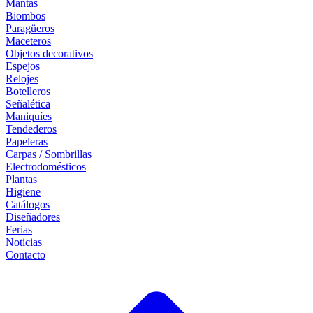
Mantas
Biombos
Paragüeros
Maceteros
Objetos decorativos
Espejos
Relojes
Botelleros
Señalética
Maniquíes
Tendederos
Papeleras
Carpas / Sombrillas
Electrodomésticos
Plantas
Higiene
Catálogos
Diseñadores
Ferias
Noticias
Contacto