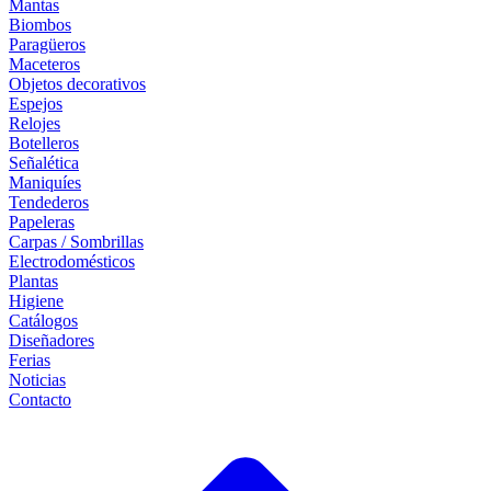
Mantas
Biombos
Paragüeros
Maceteros
Objetos decorativos
Espejos
Relojes
Botelleros
Señalética
Maniquíes
Tendederos
Papeleras
Carpas / Sombrillas
Electrodomésticos
Plantas
Higiene
Catálogos
Diseñadores
Ferias
Noticias
Contacto