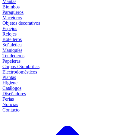
Mantas
Biombos
Paragüeros
Maceteros
Objetos decorativos
Espejos
Relojes
Botelleros
Señalética
Maniquíes
Tendederos
Papeleras
Carpas / Sombrillas
Electrodomésticos
Plantas
Higiene
Catálogos
Diseñadores
Ferias
Noticias
Contacto