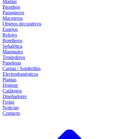
Mantas
Biombos
Paragüeros
Maceteros
Objetos decorativos
Espejos
Relojes
Botelleros
Señalética
Maniquíes
Tendederos
Papeleras
Carpas / Sombrillas
Electrodomésticos
Plantas
Higiene
Catálogos
Diseñadores
Ferias
Noticias
Contacto