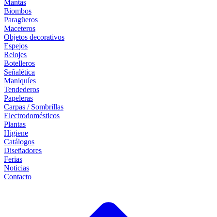
Mantas
Biombos
Paragüeros
Maceteros
Objetos decorativos
Espejos
Relojes
Botelleros
Señalética
Maniquíes
Tendederos
Papeleras
Carpas / Sombrillas
Electrodomésticos
Plantas
Higiene
Catálogos
Diseñadores
Ferias
Noticias
Contacto