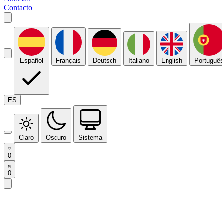
Contacto
Español
Français
Deutsch
Italiano
English
Portuguê
ES
Claro
Oscuro
Sistema
0
0