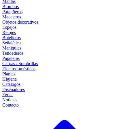
Mantas
Biombos
Paragüeros
Maceteros
Objetos decorativos
Espejos
Relojes
Botelleros
Señalética
Maniquíes
Tendederos
Papeleras
Carpas / Sombrillas
Electrodomésticos
Plantas
Higiene
Catálogos
Diseñadores
Ferias
Noticias
Contacto