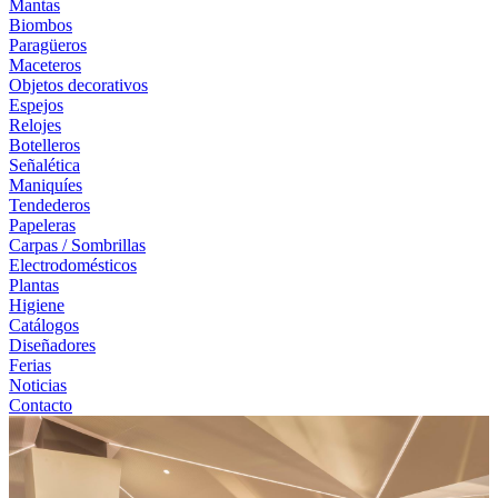
Mantas
Biombos
Paragüeros
Maceteros
Objetos decorativos
Espejos
Relojes
Botelleros
Señalética
Maniquíes
Tendederos
Papeleras
Carpas / Sombrillas
Electrodomésticos
Plantas
Higiene
Catálogos
Diseñadores
Ferias
Noticias
Contacto