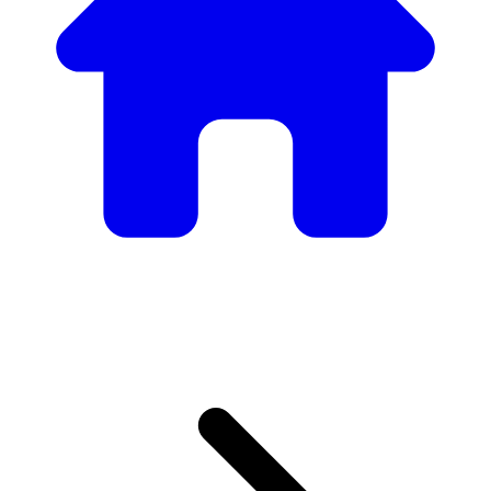
Nuestro Catálogo de
Mobiliario
Desde mesas y sillas elegantes hasta sofás y sillones de
lujo, tenemos todo lo necesario para crear el ambiente
perfecto.