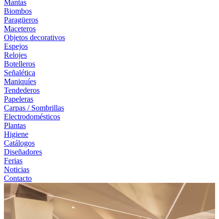
Mantas
Biombos
Paragüeros
Maceteros
Objetos decorativos
Espejos
Relojes
Botelleros
Señalética
Maniquíes
Tendederos
Papeleras
Carpas / Sombrillas
Electrodomésticos
Plantas
Higiene
Catálogos
Diseñadores
Ferias
Noticias
Contacto