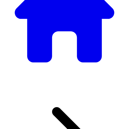
Nuestro Catálogo de
Mobiliario
Desde mesas y sillas elegantes hasta sofás y sillones de
lujo, tenemos todo lo necesario para crear el ambiente
perfecto.