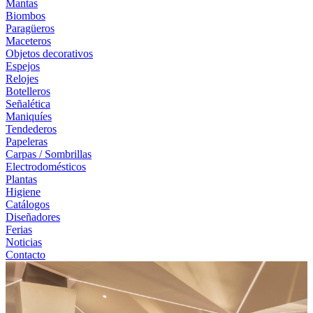
Mantas
Biombos
Paragüeros
Maceteros
Objetos decorativos
Espejos
Relojes
Botelleros
Señalética
Maniquíes
Tendederos
Papeleras
Carpas / Sombrillas
Electrodomésticos
Plantas
Higiene
Catálogos
Diseñadores
Ferias
Noticias
Contacto