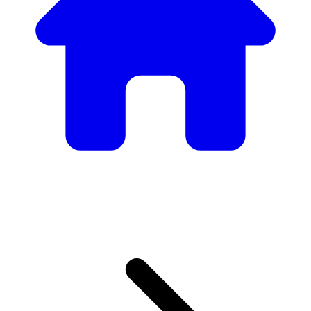
Nuestro Catálogo de
Mobiliario
Desde mesas y sillas elegantes hasta sofás y sillones de
lujo, tenemos todo lo necesario para crear el ambiente
perfecto.