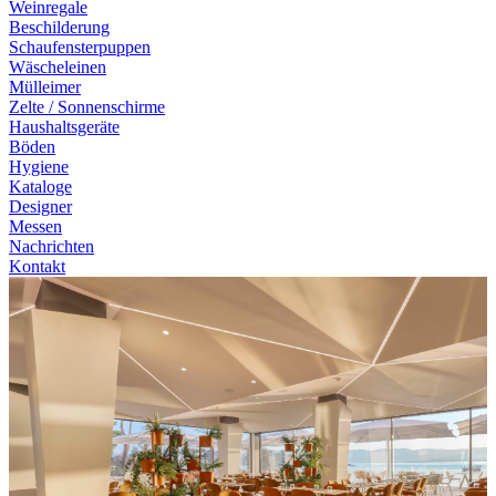
Weinregale
Beschilderung
Schaufensterpuppen
Wäscheleinen
Mülleimer
Zelte / Sonnenschirme
Haushaltsgeräte
Böden
Hygiene
Kataloge
Designer
Messen
Nachrichten
Kontakt