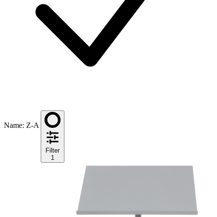
Name: Z-A
Filter
1