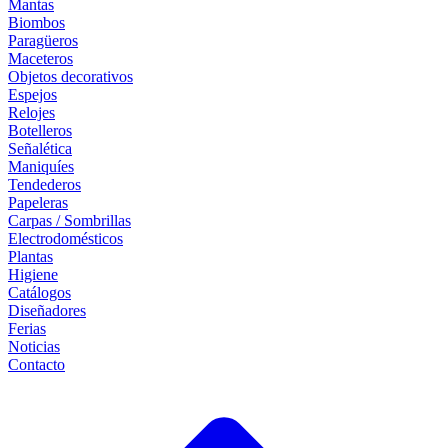
Mantas
Biombos
Paragüeros
Maceteros
Objetos decorativos
Espejos
Relojes
Botelleros
Señalética
Maniquíes
Tendederos
Papeleras
Carpas / Sombrillas
Electrodomésticos
Plantas
Higiene
Catálogos
Diseñadores
Ferias
Noticias
Contacto