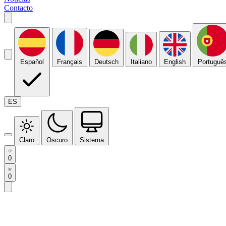
Contacto
Español
Français
Deutsch
Italiano
English
Portuguê
ES
Claro
Oscuro
Sistema
0
0