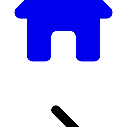
Nuestro Catálogo de
Mobiliario
Desde mesas y sillas elegantes hasta sofás y sillones de
lujo, tenemos todo lo necesario para crear el ambiente
perfecto.