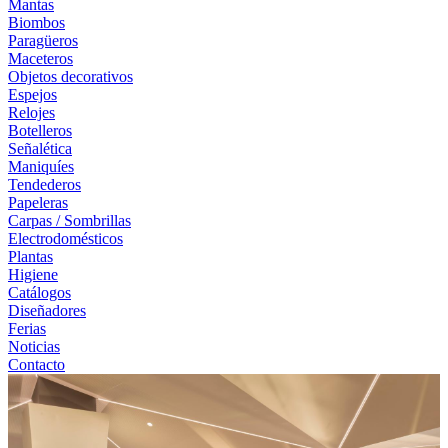
Mantas
Biombos
Paragüeros
Maceteros
Objetos decorativos
Espejos
Relojes
Botelleros
Señalética
Maniquíes
Tendederos
Papeleras
Carpas / Sombrillas
Electrodomésticos
Plantas
Higiene
Catálogos
Diseñadores
Ferias
Noticias
Contacto