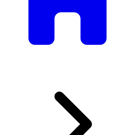
De mesas e cadeiras elegantes a sofás e poltronas de luxo,
temos tudo o que precisa para criar o ambiente perfeito.