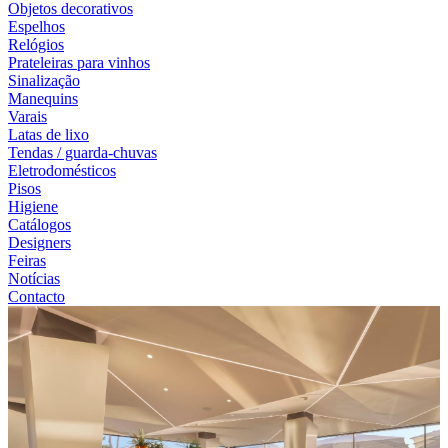
Objetos decorativos
Espelhos
Relógios
Prateleiras para vinhos
Sinalização
Manequins
Varais
Latas de lixo
Tendas / guarda-chuvas
Eletrodomésticos
Pisos
Higiene
Catálogos
Designers
Feiras
Notícias
Contacto